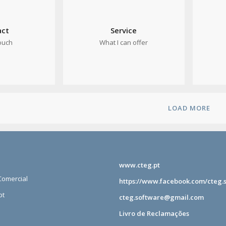
act
Service
touch
What I can offer
LOAD MORE
www.cteg.pt
omercial
https://www.facebook.com/cteg.
pt
cteg.software@gmail.com
Livro de Reclamações