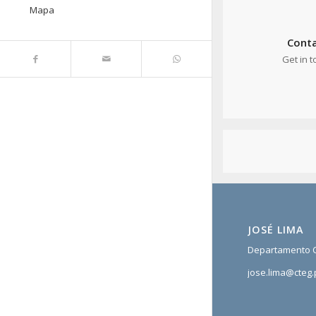
Mapa
Cont
Get in 
JOSÉ LIMA
Departamento C
jose.lima@cteg.