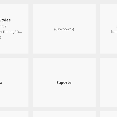
Styles
": 2,
{{unknown}}
serThemeJSON":
bac
}
a
Suporte