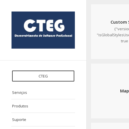
Custom 
{"version
"isGlobalStylesU
true 
CTEG
Map
Serviços
Produtos
Suporte