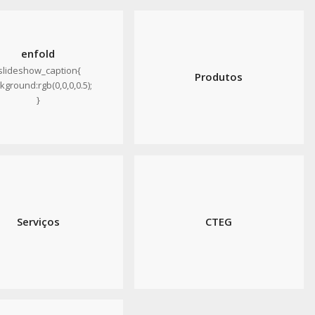
enfold
.slideshow_caption{
Produtos
kground:rgb(0,0,0,0.5);
}
Serviços
CTEG